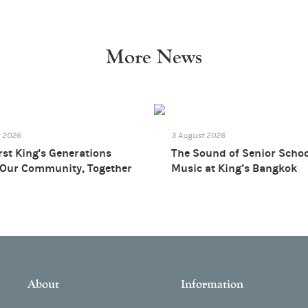
More News
t 2026
3 August 2026
rst King's Generations
The Sound of Senior Scho
 Our Community, Together
Music at King’s Bangkok
About
Information