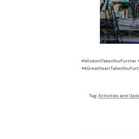
#WisdomTakesYouFurther #
#AGreatHeartTakesYouFurt
Tag:
Activities and Upd