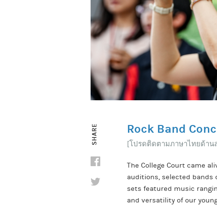
Rock Band Conce
SHARE
[โปรดติดตามภาษาไทยด้านล่
The College Court came aliv
auditions, selected bands 
sets featured music rangin
and versatility of our youn