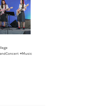
llege
BandConcert #Music