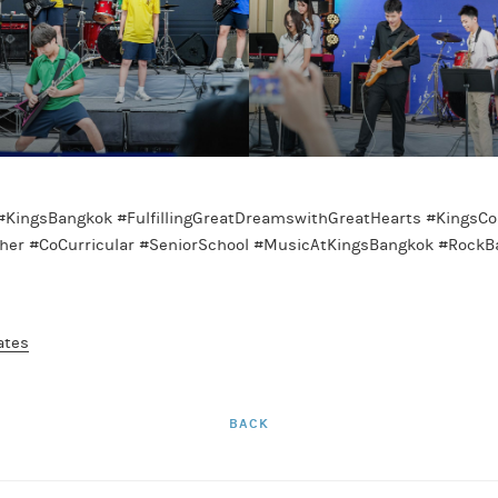
KingsBangkok #FulfillingGreatDreamswithGreatHearts #KingsCo
her #CoCurricular #SeniorSchool #MusicAtKingsBangkok #Rock
ates
BACK