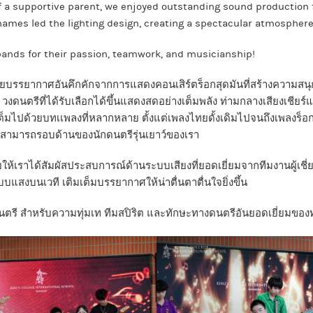
f a supportive parent, we enjoyed outstanding sound production 
mes led the lighting design, creating a spectacular atmosphere
 bands for their passion, teamwork, and musicianship!
วยบรรยากาศอันคึกคักจากการแสดงคอนเสิร์ตร็อกสุดมันที่สร้างความสนุ
 วงดนตรีที่ได้รับเลือกได้ขึ้นแสดงสดอย่างเต็มพลัง ท่ามกลางเสียงเชียร
็มไปด้วยบทเเพลงที่หลากหลาย ตั้งแต่เพลงไทยดั้งเดิมไปจนถึงเพลงร็อกแ
สามารถรอบด้านของนักดนตรีรุ่นเยาว์ของเรา
ยให้เราได้สัมผัสประสบการณ์ด้านระบบเสียงที่ยอดเยี่ยมจากทีมงานผู้เชี
บบแสงบนเวที เติมเต็มบรรยากาศให้น่าตื่นตาตื่นใจยิ่งขึ้น
ตรี สำหรับความทุ่มเท ทีมสปิริต และทักษะทางดนตรีอันยอดเยี่ยมของ