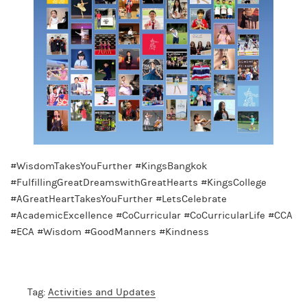
#WisdomTakesYouFurther #KingsBangkok
#FulfillingGreatDreamswithGreatHearts #KingsCollege
#AGreatHeartTakesYouFurther #LetsCelebrate
#AcademicExcellence #CoCurricular #CoCurricularLife
#CCA
#ECA #Wisdom #GoodManners #Kindness
Tag:
Activities and Updates